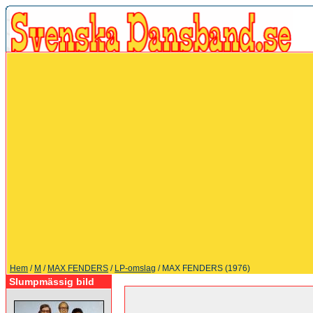
Hem
/
M
/
MAX FENDERS
/
LP-omslag
/ MAX FENDERS (1976)
Slumpmässig bild