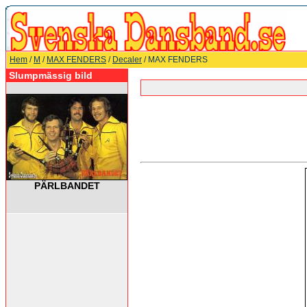
Hem
/
M
/
MAX FENDERS
/
Decaler
/ MAX FENDERS
Slumpmässig bild
PÄRLBANDET