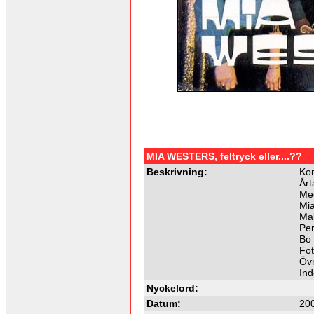
MIA WESTERS, feltryck eller....??
Beskrivning:
Ko
Årt
Me
Mia
Mal
Per
Bo 
Fot
Övr
In
Nyckelord:
Datum:
20