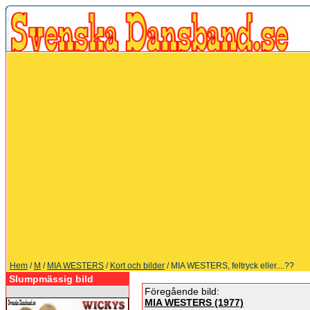
Hem
/
M
/
MIA WESTERS
/
Kort och bilder
/ MIA WESTERS, feltryck eller....??
Slumpmässig bild
Föregående bild:
MIA WESTERS (1977)