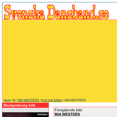
Hem
/
M
/
MIA WESTERS
/
Kort och bilder
/ MIA WESTERS
Slumpmässig bild
Föregående bild:
MIA WESTERS