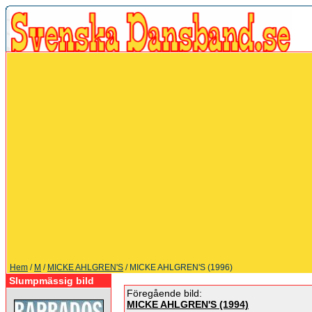
Hem
/
M
/
MICKE AHLGREN'S
/ MICKE AHLGREN'S (1996)
Slumpmässig bild
Föregående bild:
MICKE AHLGREN'S (1994)