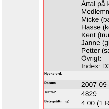
Årtal på 
Medlemm
Micke (b
Hasse (k
Kent (tr
Janne (gi
Petter (sa
Övrigt:
Index: D
Nyckelord:
Datum:
2007-09-
Träffar:
4829
Betygsättning:
4.00 (1 R