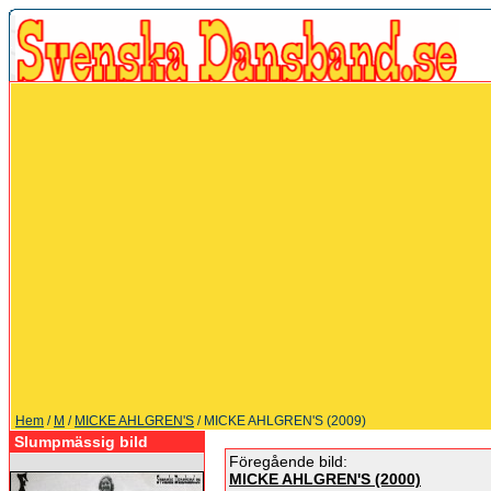
Hem
/
M
/
MICKE AHLGREN'S
/ MICKE AHLGREN'S (2009)
Slumpmässig bild
Föregående bild:
MICKE AHLGREN'S (2000)