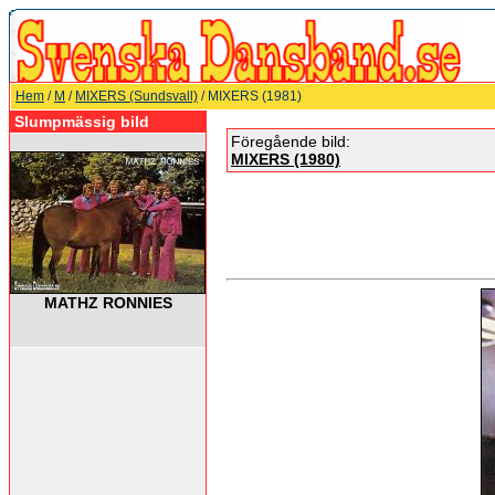
Hem
/
M
/
MIXERS (Sundsvall)
/ MIXERS (1981)
Slumpmässig bild
Föregående bild:
MIXERS (1980)
MATHZ RONNIES