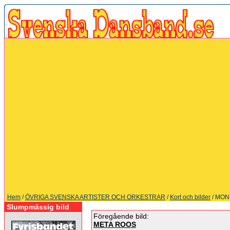
Hem
/
ÖVRIGA SVENSKA ARTISTER OCH ORKESTRAR
/
Kort och bilder
/ MON
Slumpmässig bild
Föregående bild:
META ROOS