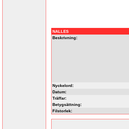
NALLES
Beskrivning:
Nyckelord:
Datum:
Träffar:
Betygsättning:
Filstorlek: