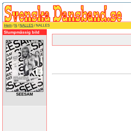
Hem
/
N
/
NALLES
/ NALLES
Slumpmässig bild
SEESAM