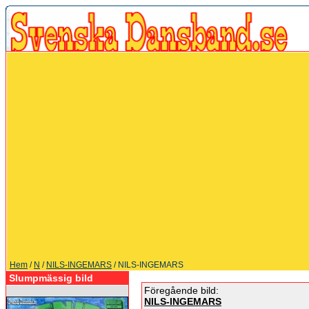
Hem
/
N
/
NILS-INGEMARS
/ NILS-INGEMARS
Slumpmässig bild
Föregående bild:
NILS-INGEMARS