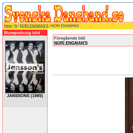
Hem
/
N
/
NORI ENGMAN'S
/ NORI ENGMANS
Slumpmässig bild
Föregående bild:
NORI ENGMAN'S
JANSSONS (1985)