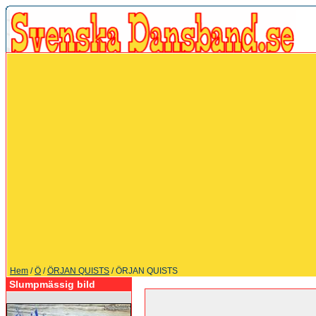
Hem
/
Ö
/
ÖRJAN QUISTS
/ ÖRJAN QUISTS
Slumpmässig bild