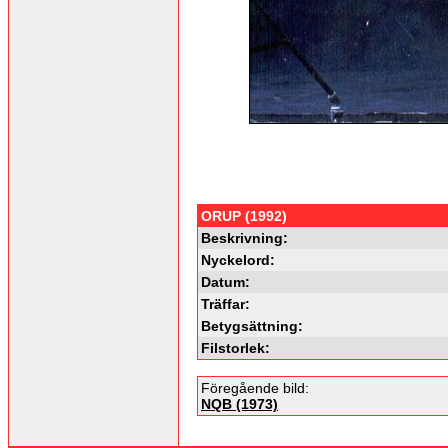
ORUP (1992)
Beskrivning:
Nyckelord:
Datum:
Träffar:
Betygsättning:
Filstorlek:
Föregående bild:
NQB (1973)