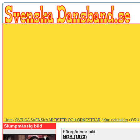
Hem
/
ÖVRIGA SVENSKA ARTISTER OCH ORKESTRAR
/
Kort och bilder
/ ORU
Slumpmässig bild
Föregående bild:
NQB (1973)