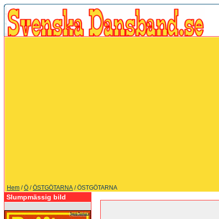
Hem
/
Ö
/
ÖSTGÖTARNA
/ ÖSTGÖTARNA
Slumpmässig bild