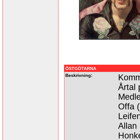
ÖSTGÖTARNA
Beskrivning:
Komme
Årtal 
Medl
Offa (
Leifen
Allan
Honke