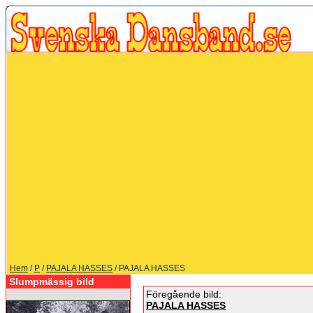
Hem
/
P
/
PAJALA HASSES
/ PAJALA HASSES
Slumpmässig bild
Föregående bild:
PAJALA HASSES