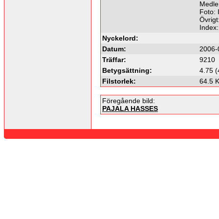
Medle
Foto: 
Övrigt
Index
Nyckelord:
Datum:
2006-
Träffar:
9210
Betygsättning:
4.75 (
Filstorlek:
64.5 
Föregående bild:
PAJALA HASSES