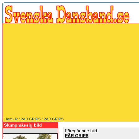
Hem
/
P
/
PÄR GRIPS
/ PÄR GRIPS
Slumpmässig bild
Föregående bild:
PÄR GRIPS