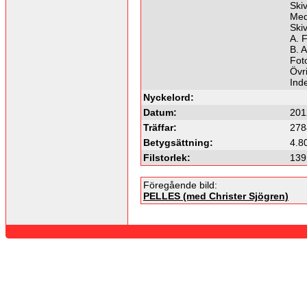
Ski
Med
Ski
A. F
B. A
Foto
Övri
Ind
Nyckelord:
Datum:
201
Träffar:
278
Betygsättning:
4.8
Filstorlek:
139
Föregående bild:
PELLES (med Christer Sjögren)