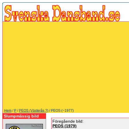
Hem
/
P
/
PEOS (Västerås ?)
/ PEOS (~1977)
Slumpmässig bild
Föregående bild:
PEOS (1979)