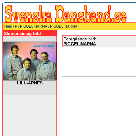
Hem
/
P
/
PIGGELINARNA
/ PIGGELINARNA
Slumpmässig bild
Föregående bild:
PIGGELINARNA
LILL-ARNES