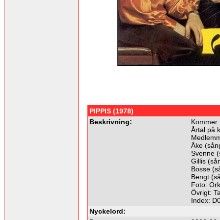
PIPPIS (1978)
Beskrivning:
Kommer f
Årtal på 
Medlemma
Åke (sång
Svenne (s
Gillis (s
Bosse (så
Bengt (så
Foto: Ork
Övrigt: Ta
Index: D
Nyckelord: