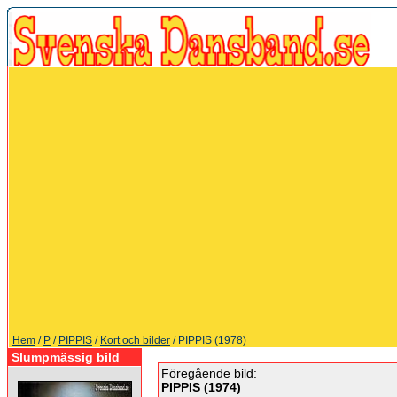
Hem
/
P
/
PIPPIS
/
Kort och bilder
/ PIPPIS (1978)
Slumpmässig bild
Föregående bild:
PIPPIS (1974)