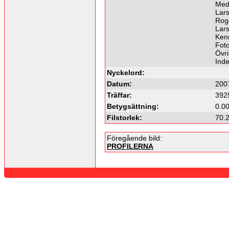
Med
Lars
Roge
Lars
Kenn
Fot
Övri
Ind
Nyckelord:
Datum:
200
Träffar:
392
Betygsättning:
0.00
Filstorlek:
70.
Föregående bild:
PROFILERNA