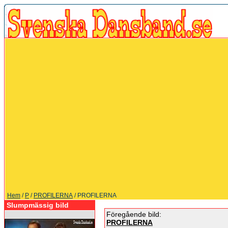
Hem
/
P
/
PROFILERNA
/ PROFILERNA
Slumpmässig bild
Föregående bild:
PROFILERNA