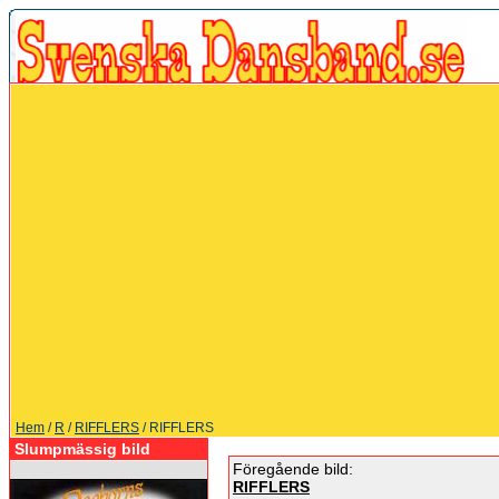
Hem
/
R
/
RIFFLERS
/ RIFFLERS
Slumpmässig bild
Föregående bild:
RIFFLERS