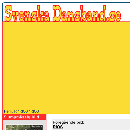
Hem
/
R
/
RIOS
/ RIOS
Slumpmässig bild
Föregående bild:
RIOS