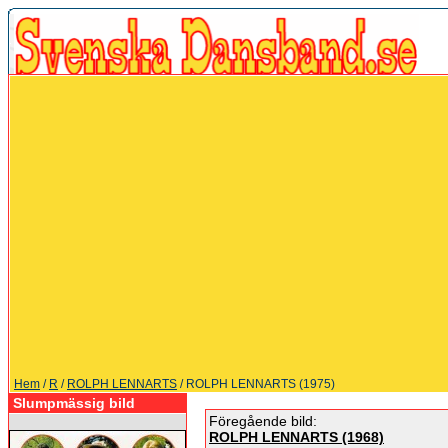
Hem
/
R
/
ROLPH LENNARTS
/ ROLPH LENNARTS (1975)
Slumpmässig bild
Föregående bild:
ROLPH LENNARTS (1968)