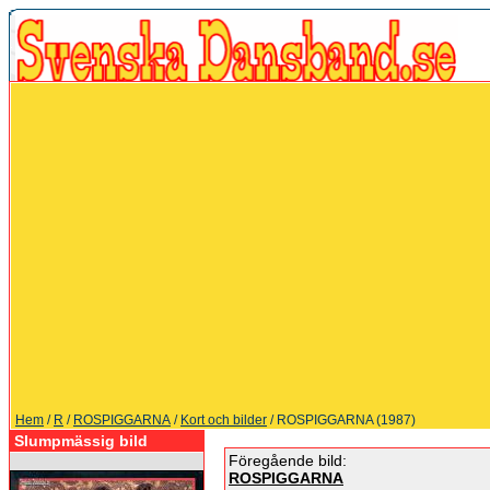
Hem
/
R
/
ROSPIGGARNA
/
Kort och bilder
/ ROSPIGGARNA (1987)
Slumpmässig bild
Föregående bild:
ROSPIGGARNA