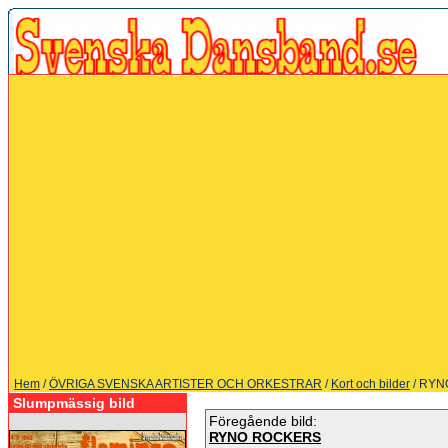
Hem
/
ÖVRIGA SVENSKA ARTISTER OCH ORKESTRAR
/
Kort och bilder
/ RY
Slumpmässig bild
Föregående bild:
RYNO ROCKERS