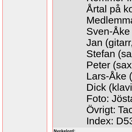
Årtal på k
Medlemma
Sven-Åke 
Jan (gitarr
Stefan (sa
Peter (saxo
Lars-Åke 
Dick (klav
Foto: Jöst
Övrigt: Ta
Index: D5
Nyckelord: