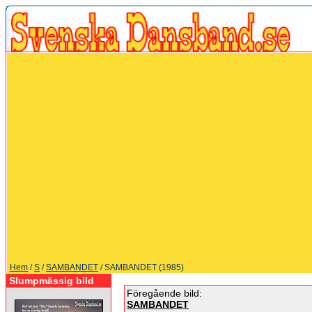
Hem
/
S
/
SAMBANDET
/ SAMBANDET (1985)
Slumpmässig bild
Föregående bild:
SAMBANDET