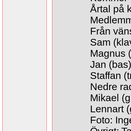
Årtal på 
Medlemm
Från väns
Sam (klav
Magnus (
Jan (bas
Staffan (
Nedre rad
Mikael (g
Lennart (g
Foto: Ing