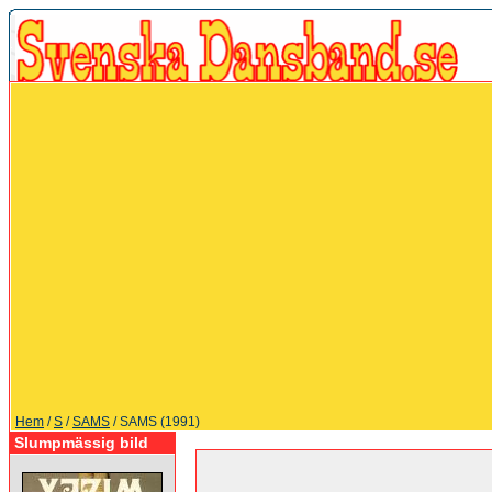
Hem
/
S
/
SAMS
/ SAMS (1991)
Slumpmässig bild