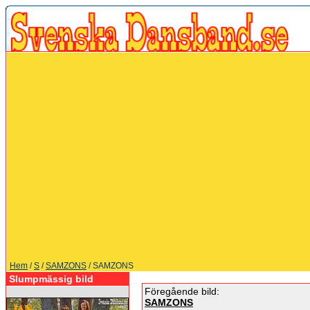
Hem
/
S
/
SAMZONS
/ SAMZONS
Slumpmässig bild
Föregående bild:
SAMZONS