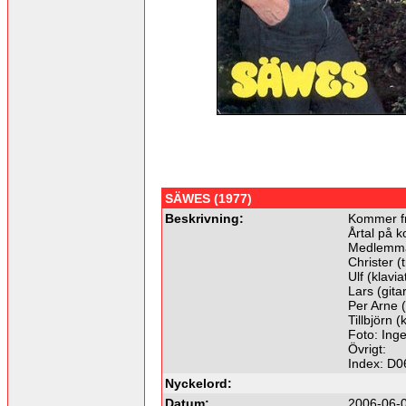
SÄWES (1977)
Beskrivning:
Kommer f
Årtal på k
Medlemma
Christer 
Ulf (klavia
Lars (gita
Per Arne 
Tillbjörn (
Foto: Inge
Övrigt:
Index: D0
Nyckelord:
Datum:
2006-06-