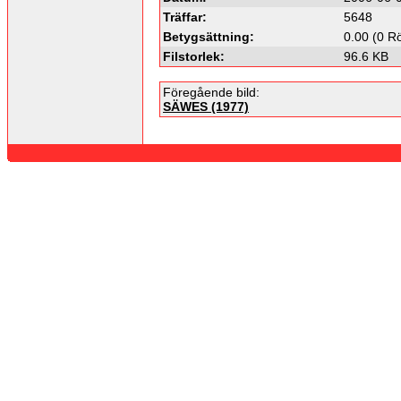
Träffar:
5648
Betygsättning:
0.00 (0 Rö
Filstorlek:
96.6 KB
Föregående bild:
SÄWES (1977)