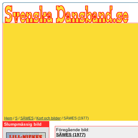
Hem
/
S
/
SÄWES
/
Kort och bilder
/ SÄWES (1977)
Slumpmässig bild
Föregående bild:
SÄWES (1977)