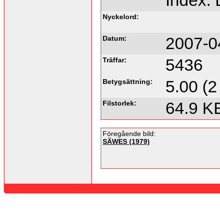
Index:
Nyckelord:
Datum:
2007-0
Träffar:
5436
Betygsättning:
5.00 (2
Filstorlek:
64.9 K
Föregående bild:
SÄWES (1979)