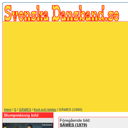
Hem
/
S
/
SÄWES
/
Kort och bilder
/ SÄWES (1980)
Slumpmässig bild
Föregående bild:
SÄWES (1979)