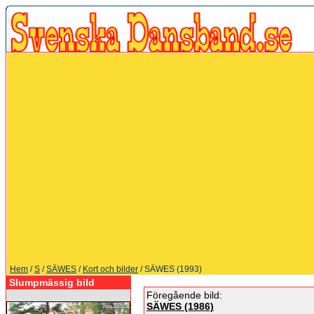
Hem
/
S
/
SÄWES
/
Kort och bilder
/ SÄWES (1993)
Slumpmässig bild
Föregående bild:
SÄWES (1986)