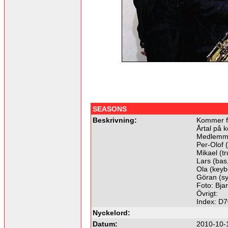
SEASONS
Beskrivning:
Kommer fr
Årtal på k
Medlemm
Per-Olof 
Mikael (t
Lars (bas
Ola (keyb
Göran (syn
Foto: Bjar
Övrigt:
Index: D
Nyckelord:
Datum:
2010-10-