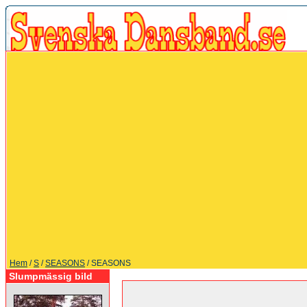
Hem
/
S
/
SEASONS
/ SEASONS
Slumpmässig bild