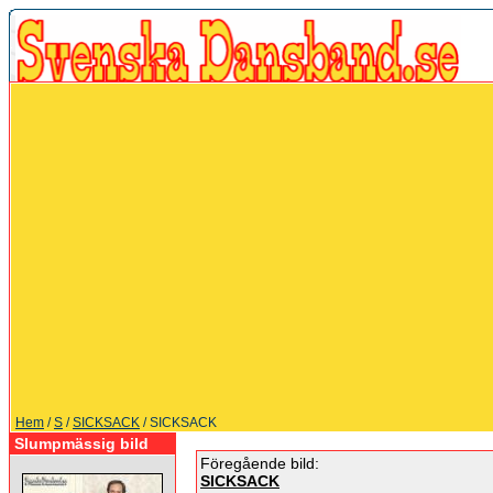
Hem
/
S
/
SICKSACK
/ SICKSACK
Slumpmässig bild
Föregående bild:
SICKSACK