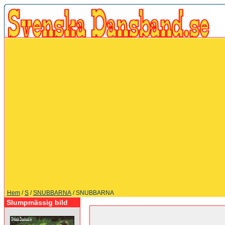
Hem
/
S
/
SNUBBARNA
/ SNUBBARNA
Slumpmässig bild