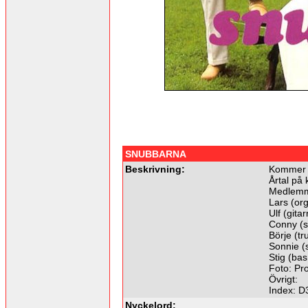
SNUBBARNA
Beskrivning:
Kommer f
Årtal på 
Medlemm
Lars (or
Ulf (gitar
Conny (
Börje (t
Sonnie (s
Stig (bas
Foto: Pro
Övrigt:
Index: D
Nyckelord: