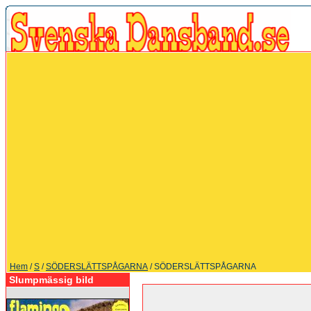
Hem
/
S
/
SÖDERSLÄTTSPÅGARNA
/ SÖDERSLÄTTSPÅGARNA
Slumpmässig bild