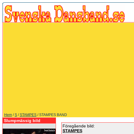
Hem
/
S
/
STAMPES
/ STAMPES BAND
Slumpmässig bild
Föregående bild:
STAMPES