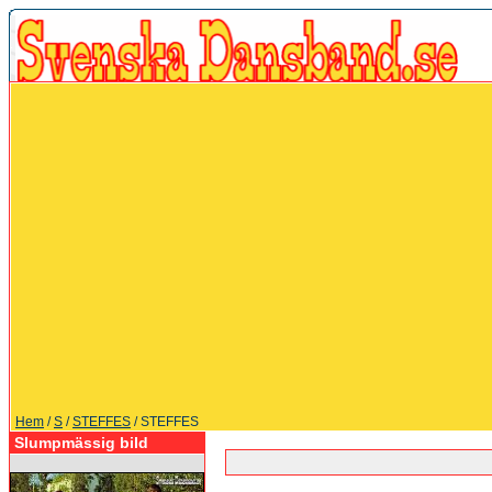
Hem
/
S
/
STEFFES
/ STEFFES
Slumpmässig bild