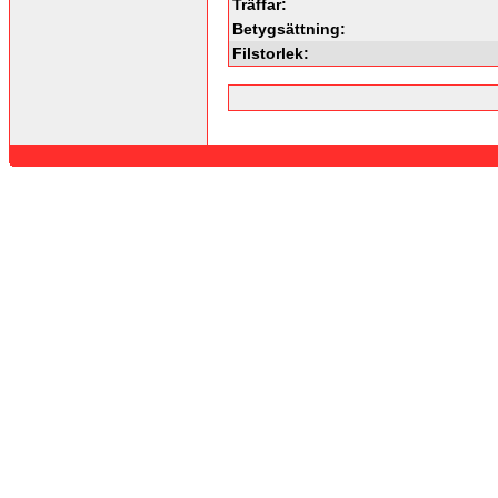
Träffar:
Betygsättning:
Filstorlek: