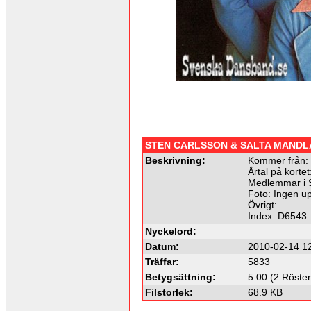
STEN CARLSSON & SALTA MANDL
Beskrivning:
Kommer från:
Årtal på kortet
Medlemmar i 
Foto: Ingen up
Övrigt:
Index: D6543
Nyckelord:
Datum:
2010-02-14 1
Träffar:
5833
Betygsättning:
5.00 (2 Röster
Filstorlek:
68.9 KB