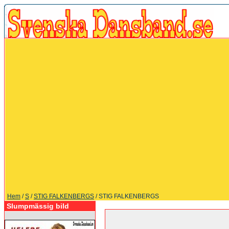
Hem
/
S
/
STIG FALKENBERGS
/ STIG FALKENBERGS
Slumpmässig bild