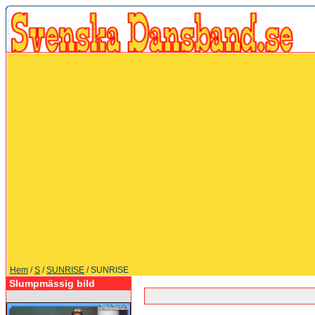
Hem
/
S
/
SUNRISE
/ SUNRISE
Slumpmässig bild