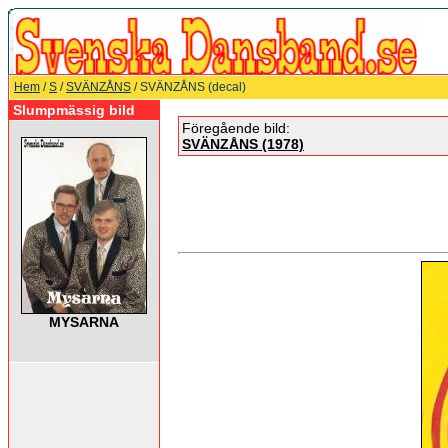
Hem
/
S
/
SVÄNZÅNS
/ SVÄNZÅNS (decal)
Slumpmässig bild
Föregående bild:
SVÄNZÅNS (1978)
MYSARNA