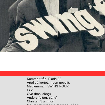
Kommer från: Floda ??
Årtal på kortet: Ingen uppgift.
Medlemmar i SWING FOUR:
Fr.v.
Ove (bas, sång)
Anders (gitarr, sång)
Christer (trummor)
Ingvar (elektroniskt dragspel, sång)