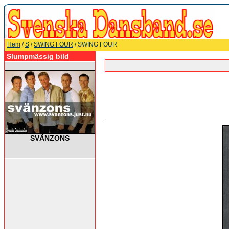
Hem
/
S
/
SWING FOUR
/ SWING FOUR
Slumpmässig bild
SVÄNZONS