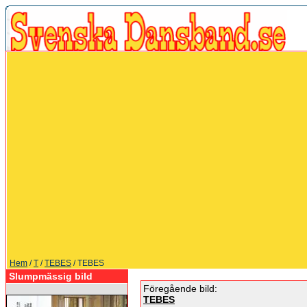
Hem
/
T
/
TEBES
/ TEBES
Slumpmässig bild
Föregående bild:
TEBES