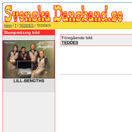
Hem
/
T
/
TEDDES
/ TEDDES
Slumpmässig bild
Föregående bild:
TEDDES
LILL-BENGTHS