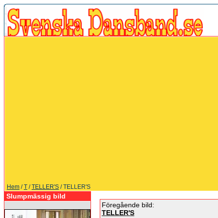
Hem
/
T
/
TELLER'S
/ TELLER'S
Slumpmässig bild
Föregående bild:
TELLER'S