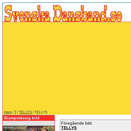
Hem
/
T
/
TELLYS
/ TELLYS
Slumpmässig bild
Föregående bild:
TELLYS