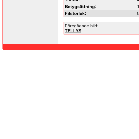
Betygsättning:
Filstorlek:
Föregående bild:
TELLYS