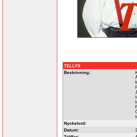
TELLYS
Beskrivning:
Å
Ö
Nyckelord:
Datum:
Träffar: