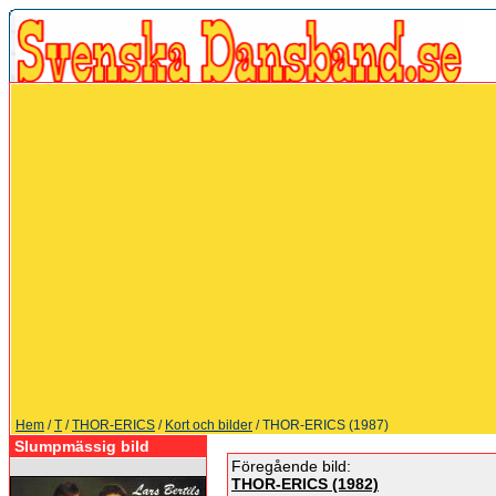
Hem
/
T
/
THOR-ERICS
/
Kort och bilder
/ THOR-ERICS (1987)
Slumpmässig bild
Föregående bild:
THOR-ERICS (1982)