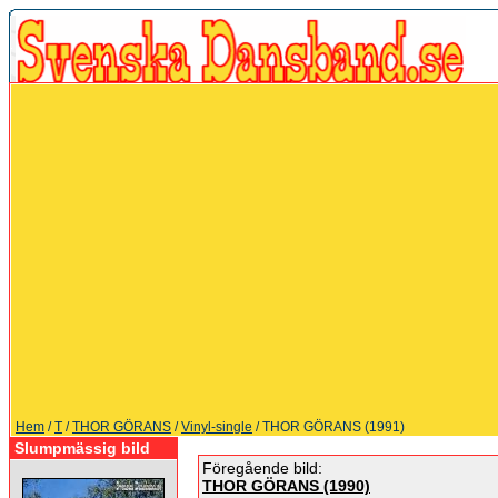
Hem
/
T
/
THOR GÖRANS
/
Vinyl-single
/ THOR GÖRANS (1991)
Slumpmässig bild
Föregående bild:
THOR GÖRANS (1990)