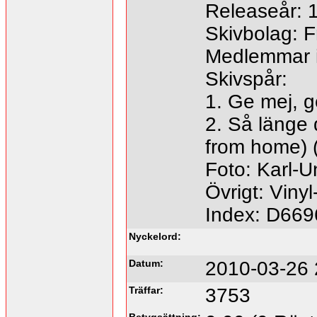
Releaseår: 
Skivbolag: F
Medlemmar 
Skivspår:
1. Ge mej, g
2. Så länge 
from home) (
Foto: Karl-U
Övrigt: Vinyl
Index: D669
Nyckelord:
Datum:
2010-03-26 
Träffar:
3753
Betygsättning: