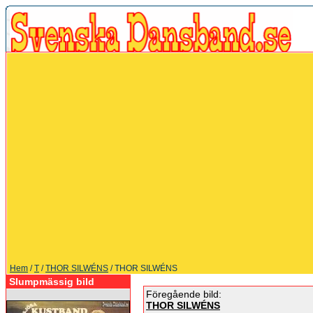
Hem
/
T
/
THOR SILWÉNS
/ THOR SILWÉNS
Slumpmässig bild
Föregående bild:
THOR SILWÉNS